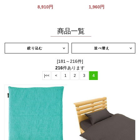
8,910円
1,960円
商品一覧
絞り込む
並べ替え
∨
∨
[181～216件]
216
件あります
|<<
<
1
2
3
4