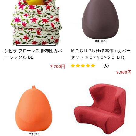
シビラ フローレス 掛布団カバ
ＭＯＧＵ ﾌｨｯﾄﾁｪｱ 本体＋カバー
ー シングル BE
セット ４５×４５×５５ ＢＲ
(6)
7,700円
9,900円