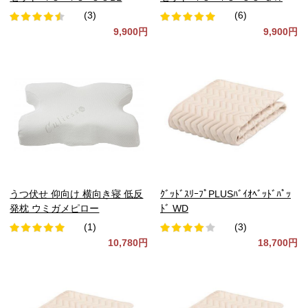
(3)
(6)
9,900円
9,900円
うつ伏せ 仰向け 横向き寝 低反
ｸﾞｯﾄﾞｽﾘｰﾌﾟPLUSﾊﾞｲｵﾍﾞｯﾄﾞﾊﾟｯ
発枕 ウミガメピロー
ﾄﾞ WD
(1)
(3)
10,780円
18,700円