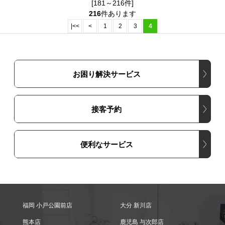
[181～216件]
216
件あります
|<<
<
1
2
3
4
お困り解決サービス
接客予約
便利なサービス
福岡 小戸公園前店
大分 新川店
熊本店
鹿児島 与次郎店