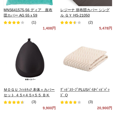
MNS641575-56 ディア 座布
レジーナ 掛布団カバー シング
団カバー AG 55ｘ59
ル ＧＹ HS-21050
(1)
(2)
1,408円
5,478円
ＭＯＧＵ ﾌｨｯﾄﾁｪｱ 本体＋カバー
ｸﾞｯﾄﾞｽﾘｰﾌﾟPLUSﾊﾞｲｵﾍﾞｯﾄﾞﾊﾟｯ
セット ４５×４５×５５ ＢＫ
ﾄﾞ Q
(3)
(3)
9,900円
20,900円