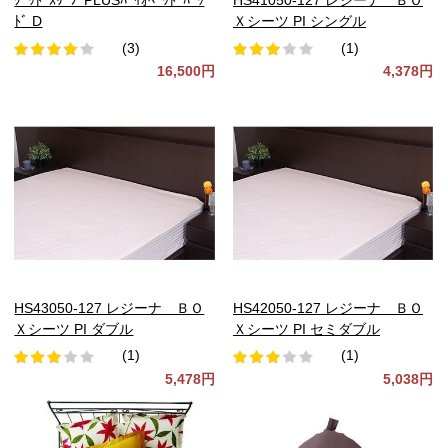
ｸﾞｯﾄﾞｽﾘｰﾌﾟPLUSﾊﾞｲｵﾍﾞｯﾄﾞﾊﾟｯ
HS41050-127 レジーナ ＢＯ
ﾄﾞ D
Ｘシーツ PI シングル
(3)
(1)
16,500円
4,378円
HS43050-127 レジーナ ＢＯ
HS42050-127 レジーナ ＢＯ
Ｘシーツ PI ダブル
Ｘシーツ PI セミダブル
(1)
(1)
5,478円
5,038円