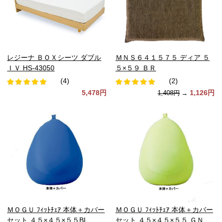
レジーナ ＢＯＸシーツ ダブル
ＭＮＳ６４１５７５ ディア ５
ＩＶ HS-43050
５×５９ ＢＲ
(4)
(2)
5,478円
1,126円
1,408円
→
ＭＯＧＵ ﾌｨｯﾄﾁｪｱ 本体＋カバー
ＭＯＧＵ ﾌｨｯﾄﾁｪｱ 本体＋カバー
セット ４５×４５×５５BL
セット ４５×４５×５５ ＧＮ