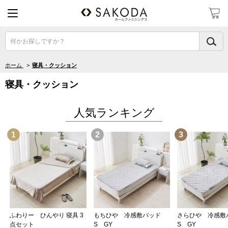
何かお探しですか？
ホーム
>
寝具・クッション
寝具・クッション
人気ランキング
2位
3位
ふわりー ひんやり 寝具 3
もちひや 冷感敷パッド
さらひや 冷感
点セット
S GY
S GY