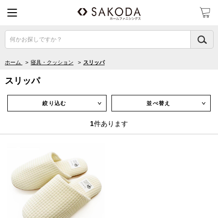
何かお探しですか？
ホーム
>
寝具・クッション
>
スリッパ
スリッパ
絞り込む
並べ替え
∨
∨
1
件あります