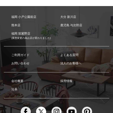
福岡 小戸公園前店
大分 新川店
熊本店
鹿児島 与次郎店
福岡 筑紫野店
(業態変更の為お店が変わりました)
ご利用ガイド
よくある質問
お問い合わせ
法人のお客様へ
会社概要
採用情報
沿革