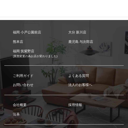
福岡 小戸公園前店
大分 新川店
熊本店
鹿児島 与次郎店
福岡 筑紫野店
(業態変更の為お店が変わりました)
ご利用ガイド
よくある質問
お問い合わせ
法人のお客様へ
会社概要
採用情報
沿革