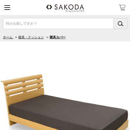
何かお探しですか？
ホーム
>
寝具・クッション
>
寝具カバー