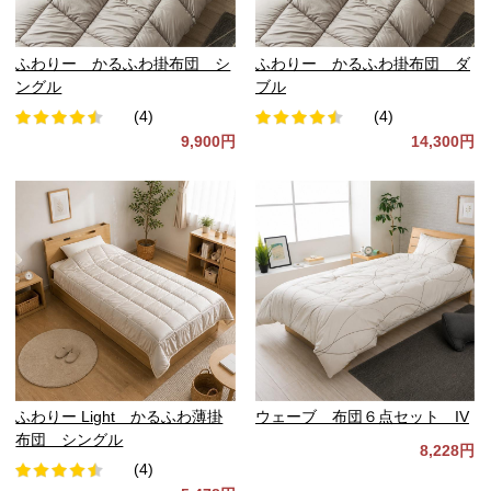
ふわりー かるふわ掛布団 シ
ふわりー かるふわ掛布団 ダ
ングル
ブル
(4)
(4)
9,900円
14,300円
ふわりー Light かるふわ薄掛
ウェーブ 布団６点セット IV
布団 シングル
8,228円
(4)