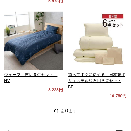
5,478円
ウェーブ 布団６点セット
買ってすぐに使える！日本製ポ
NV
リエステル組布団６点セット
BE
8,228円
10,780円
6
件あります