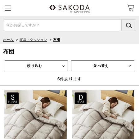
何かお探しですか？
ホーム
>
寝具・クッション
>
布団
布団
絞り込む
並べ替え
∨
∨
6
件あります