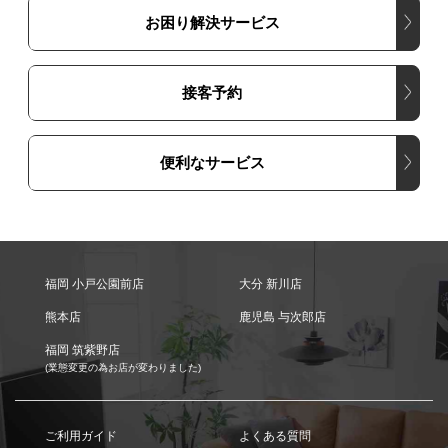
お困り解決サービス
接客予約
便利なサービス
福岡 小戸公園前店
大分 新川店
熊本店
鹿児島 与次郎店
福岡 筑紫野店
(業態変更の為お店が変わりました)
ご利用ガイド
よくある質問