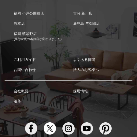
福岡 小戸公園前店
大分 新川店
熊本店
鹿児島 与次郎店
福岡 筑紫野店
(業態変更の為お店が変わりました)
ご利用ガイド
よくある質問
お問い合わせ
法人のお客様へ
会社概要
採用情報
沿革