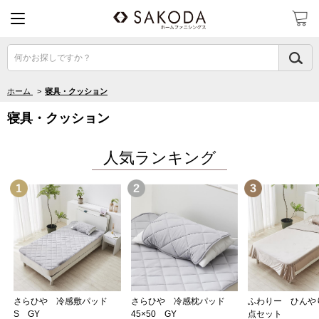
何かお探しですか？
ホーム
>
寝具・クッション
寝具・クッション
人気ランキング
2位
3位
さらひや 冷感敷パッド
さらひや 冷感枕パッド
ふわりー ひんやり
S GY
45×50 GY
点セット