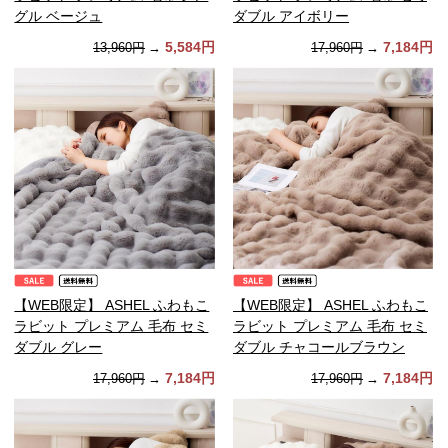
グル ベージュ
ダブル アイボリー
5,584円
7,184円
13,960円
→
17,960円
→
【WEB限定】 ASHEL ふわもこ
【WEB限定】 ASHEL ふわもこ
ラビット プレミアム 毛布 セミ
ラビット プレミアム 毛布 セミ
ダブル グレー
ダブル チャコールブラウン
7,184円
7,184円
17,960円
→
17,960円
→