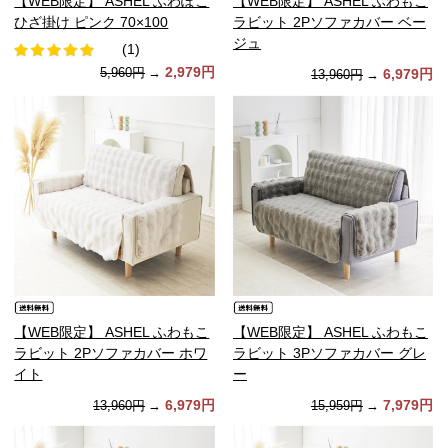
【WEB限定】 ASHEL ふわぽこ
【WEB限定】 ASHEL ふわもこ
ひざ掛け ピンク 70×100
ラビット 2Pソファカバー ベー
ジュ
(1)
2,979円
5,960円
→
6,979円
13,960円
→
【WEB限定】 ASHEL ふわもこ
【WEB限定】 ASHEL ふわもこ
ラビット 2Pソファカバー ホワ
ラビット 3Pソファカバー グレ
イト
ー
6,979円
7,979円
13,960円
→
15,959円
→