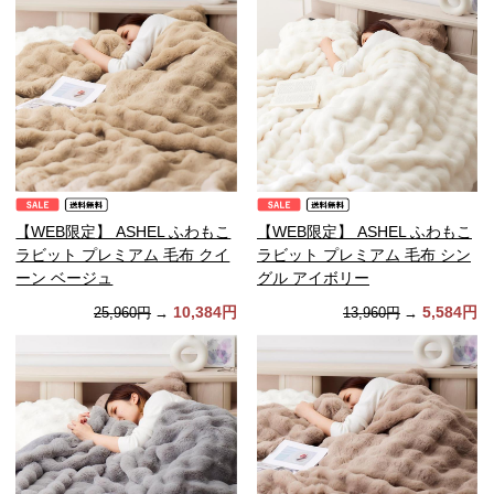
【WEB限定】 ASHEL ふわもこ
【WEB限定】 ASHEL ふわもこ
ラビット プレミアム 毛布 クイ
ラビット プレミアム 毛布 シン
ーン ベージュ
グル アイボリー
10,384円
5,584円
25,960円
→
13,960円
→