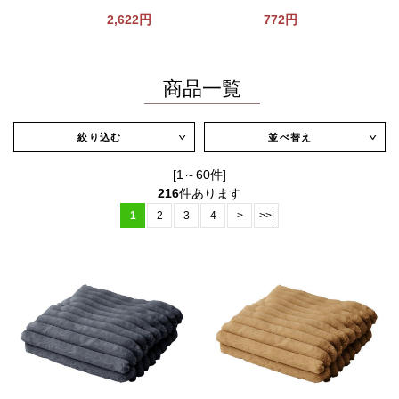
2,622円
772円
商品一覧
絞り込む
並べ替え
∨
∨
[1～60件]
216
件あります
1
2
3
4
>
>>|