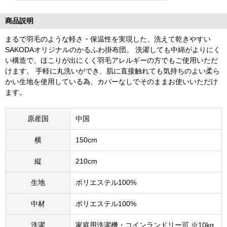
商品説明
まるで羽毛のような軽さ・保温性を実現した、洗えて乾きやすい
SAKODAオリジナルのかるふわ掛布団。 洗濯しても中綿がよりにく
い構造で、ほこりが出にくく羽毛アレルギーの方でもご使用いただ
けます。 手軽に丸洗いができ、肌に直接触れても気持ちのよい柔ら
かい生地を使用している為、カバーなしでそのままお使いいただけ
ます。
原産国
中国
横
150cm
縦
210cm
生地
ポリエステル100%
中材
ポリエステル100%
洗濯
家庭用洗濯機・コインランドリー可 ※10kg