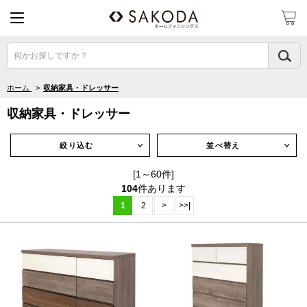
何かお探しですか？
ホーム
>
収納家具・ドレッサー
収納家具・ドレッサー
絞り込む
並べ替え
∨
∨
[1～60件]
104
件あります
1
2
>
>>|