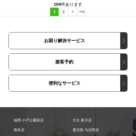
104
件あります
1
2
>
>>|
お困り解決サービス
接客予約
便利なサービス
福岡 小戸公園前店
大分 新川店
熊本店
鹿児島 与次郎店