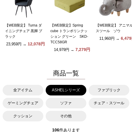
【WEB限定】 Turna ダ
【WEB限定】Spring
【WEB限定】 アニマ
イニングチェア 黒脚 ブ
cube トランポリンクッ
スツール ゾウ
ラック
ション グリーン SKD-
6,47
11,960円
→
TCC58GR
12,078円
23,959円
→
7,279円
14,979円
→
商品一覧
全アイテム
ASHELシリーズ
ファブリック
ゲーミングチェア
ソファ
チェア・スツール
クッション
その他
106
件あります