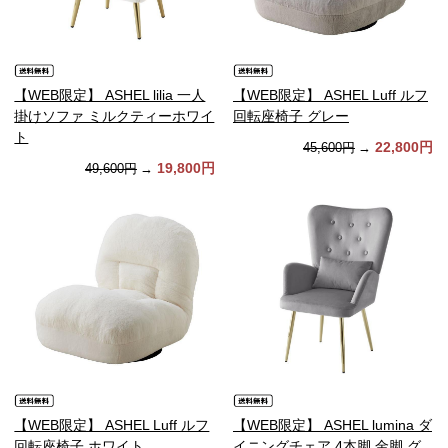
【WEB限定】 ASHEL lilia 一人
【WEB限定】 ASHEL Luff ルフ
掛けソファ ミルクティーホワイ
回転座椅子 グレー
ト
22,800円
45,600円
→
19,800円
49,600円
→
【WEB限定】 ASHEL Luff ルフ
【WEB限定】 ASHEL lumina ダ
回転座椅子 ホワイト
イニングチェア 4本脚 金脚 グ