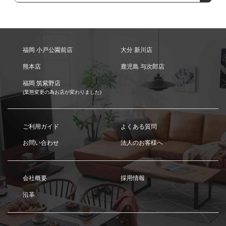
福岡 小戸公園前店
大分 新川店
熊本店
鹿児島 与次郎店
福岡 筑紫野店
(業態変更の為お店が変わりました)
ご利用ガイド
よくある質問
お問い合わせ
法人のお客様へ
会社概要
採用情報
沿革