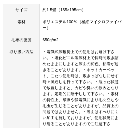
サイズ
約1.5畳（135×195cm）
素材
ポリエステル100％（極細マイクロファイバ
ー）
毛布の密度
650g/m2
取り扱い方法
・電気式床暖房上での使用はお避け下さ
い。・塩化ビニル製床材上で長時間敷き詰
めたままにしますと床面の変色、粘着が起
きることがあります。・ホットカーペッ
ト、こたつ使用時は、敷きっぱなしにせず
時々風通しを行って下さい。・湿った状態
で放置しますと、カビや臭いの原因となり
ます。定期的に陰干しして下さい。・素材
の特性上、摩擦や静電気により毛羽立ちや
毛玉が生じることがありますが、品質上の
問題ではありません。・裏面はすべりにく
い加工を施しておりますが、使用状況によ
り滑ることがありますのでご注意下さ