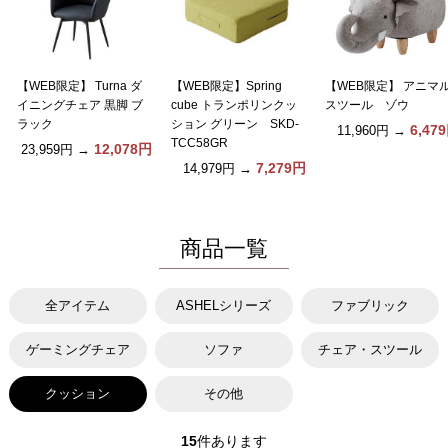
【WEB限定】 Turna ダ
【WEB限定】Spring
【WEB限定】 アニマ
イニングチェア 黒脚 ブ
cube トランポリンクッ
スツール ゾウ
ラック
ション グリーン SKD-
6,47
11,960円
→
TCC58GR
12,078円
23,959円
→
7,279円
14,979円
→
商品一覧
全アイテム
ASHELシリーズ
ファブリック
ゲーミングチェア
ソファ
チェア・スツール
クッション
その他
15
件あります