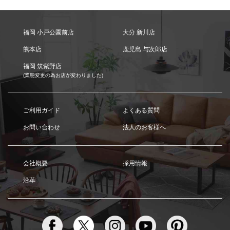
福岡 小戸公園前店
大分 新川店
熊本店
鹿児島 与次郎店
福岡 筑紫野店
(業態変更の為お店が変わりました)
ご利用ガイド
よくある質問
お問い合わせ
法人のお客様へ
会社概要
採用情報
沿革