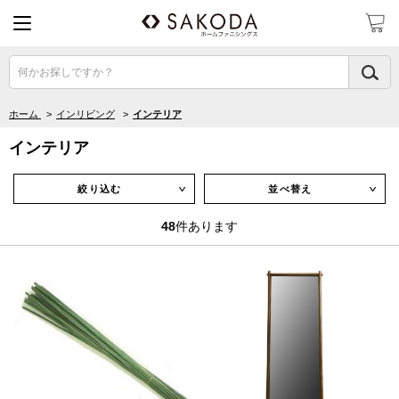
何かお探しですか？
ホーム
>
インリビング
>
インテリア
インテリア
絞り込む
並べ替え
∨
∨
48
件あります