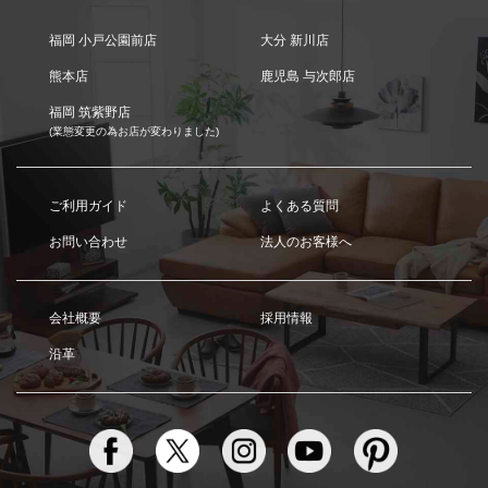
福岡 小戸公園前店
大分 新川店
熊本店
鹿児島 与次郎店
福岡 筑紫野店
(業態変更の為お店が変わりました)
ご利用ガイド
よくある質問
お問い合わせ
法人のお客様へ
会社概要
採用情報
沿革