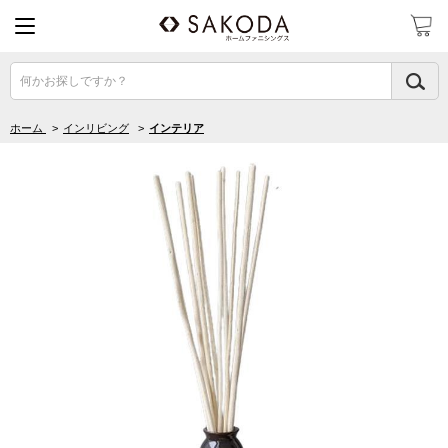
何かお探しですか？
ホーム
>
インリビング
>
インテリア