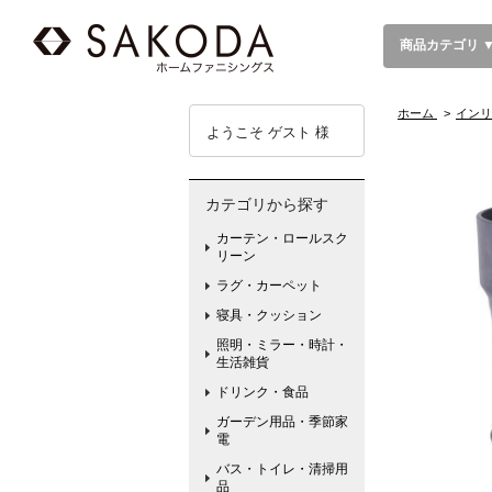
商品カテゴリ 
ホーム
>
インリ
ようこそ ゲスト 様
カテゴリから探す
カーテン・ロールスク
リーン
ラグ・カーペット
寝具・クッション
照明・ミラー・時計・
生活雑貨
ドリンク・食品
ガーデン用品・季節家
電
バス・トイレ・清掃用
品