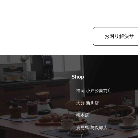
お困り解決サ
Shop
福岡 小戸公園前店
大分 新川店
熊本店
鹿児島 与次郎店