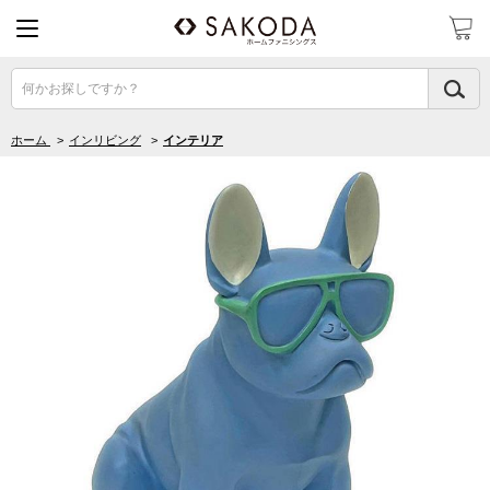
何かお探しですか？
ホーム
>
インリビング
>
インテリア