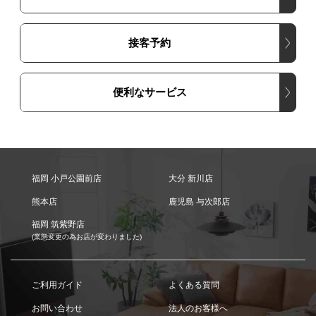
接客予約
便利なサービス
福岡 小戸公園前店
大分 新川店
熊本店
鹿児島 与次郎店
福岡 筑紫野店
(業態変更の為お店が変わりました)
ご利用ガイド
よくある質問
お問い合わせ
法人のお客様へ