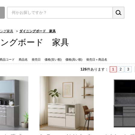
▼
ング家具
>
ダイニングボード 家具
ングボード 家具
商品コード
商品名
発売日
価格(安い順)
価格(高い順)
発売日＋商品名
126
件あります
：
1
2
3