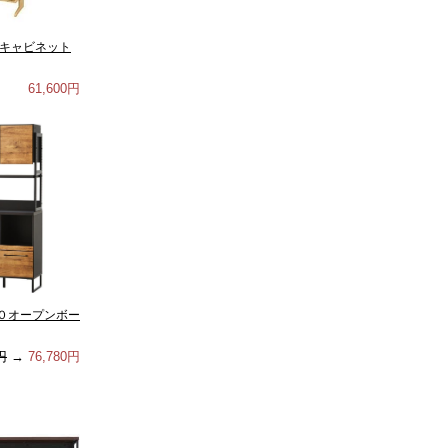
グキャビネット
61,600円
０オープンボー
円
→
76,780円