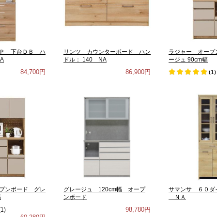
Ｐ 下台ＤＢ ハ
リンツ カウンターボード ハン
ラジャー オープ
A
ドル： 140 NA
ージュ 90cm幅
84,700円
86,900円
(
1
)
プンボード グレ
グレージュ 120cm幅 オープ
サマンサ ６０ダ
幅
ンボード
ＮＡ
98,780円
(
1
)