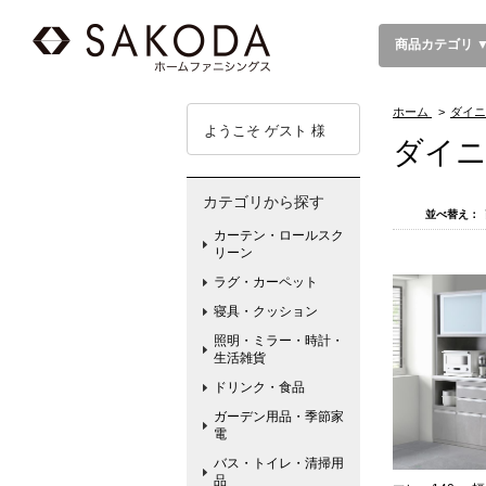
商品カテゴリ 
ホーム
>
ダイニ
ようこそ ゲスト 様
ダイニ
カテゴリから探す
並べ替え：
カーテン・ロールスク
リーン
ラグ・カーペット
寝具・クッション
照明・ミラー・時計・
生活雑貨
ドリンク・食品
ガーデン用品・季節家
電
バス・トイレ・清掃用
品