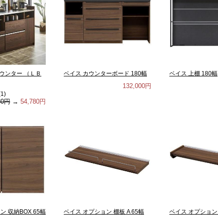
ウンター （ＬＢ
ベイス カウンターボード 180幅
ベイス 上棚 180幅
132,000円
(
1
)
80円
→
54,780円
 収納BOX 65幅
ベイス オプション 棚板 A 65幅
ベイス オプション 