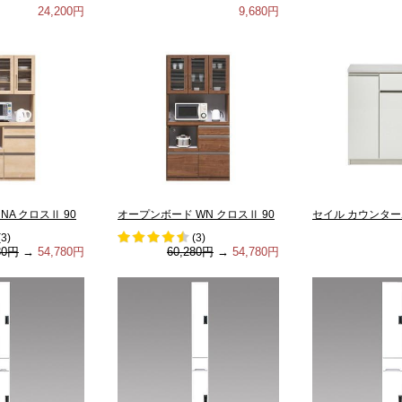
24,200円
9,680円
A クロスⅡ 90
オープンボード WN クロスⅡ 90
セイル カウンターボ
(
3
)
(
3
)
80円
→
54,780円
60,280円
→
54,780円