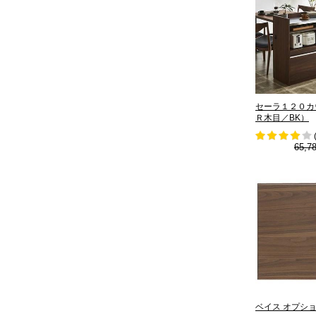
セーラ１２０カ
Ｒ木目／BK）
65,7
ベイス オプション