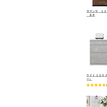
サマンサ １３
ＢＲ
ケイト １２０ 
ー）