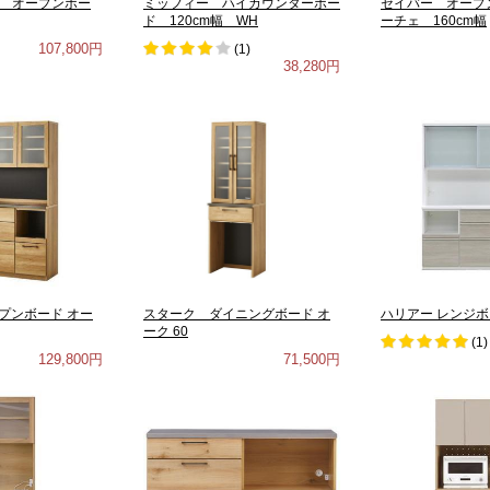
幅 オープンボー
ミッフィー ハイカウンターボー
セイバー オープ
ド 120cm幅 WH
ーチェ 160cm幅
107,800円
(
1
)
38,280円
プンボード オー
スターク ダイニングボード オ
ハリアー レンジボー
ーク 60
(
1
)
129,800円
71,500円