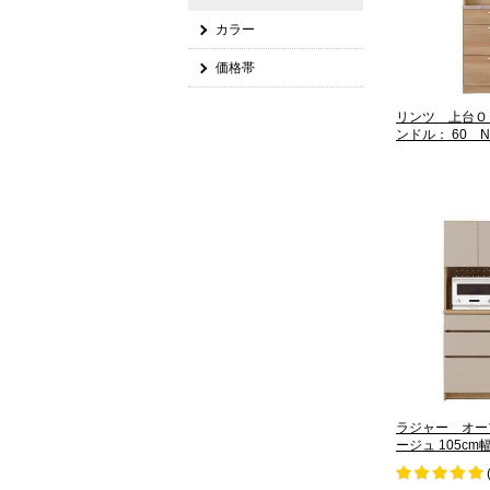
カラー
価格帯
リンツ 上台Ｏ
ンドル： 60 N
ラジャー オー
ージュ 105cm