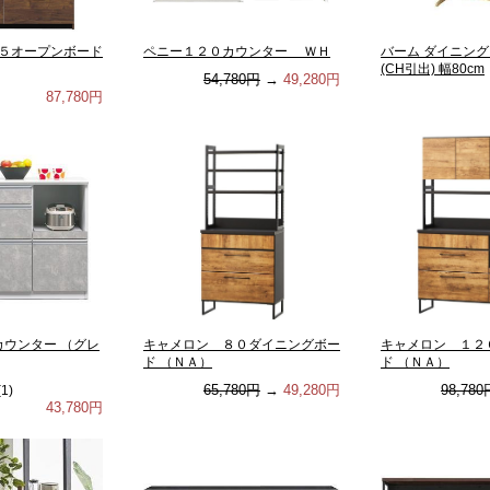
５オープンボード
ペニー１２０カウンター ＷＨ
バーム ダイニン
(CH引出) 幅80cm
54,780円
→
49,280円
87,780円
カウンター （グレ
キャメロン ８０ダイニングボー
キャメロン １２
ド （ＮＡ）
ド （ＮＡ）
65,780円
→
49,280円
98,780
(
1
)
43,780円