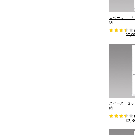
スペース １５
納
25,0
スペース ３０
納
32,7