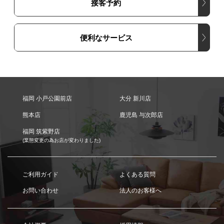
接客予約
便利なサービス
福岡 小戸公園前店
大分 新川店
熊本店
鹿児島 与次郎店
福岡 筑紫野店
(業態変更の為お店が変わりました)
ご利用ガイド
よくある質問
お問い合わせ
法人のお客様へ