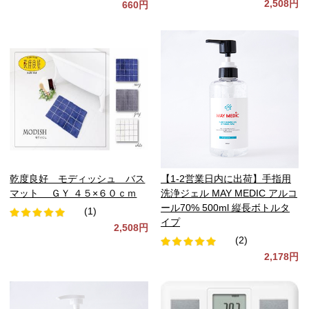
2,508円
660円
乾度良好 モディッシュ バス
【1-2営業日内に出荷】手指用
マット ＧＹ ４５×６０ｃｍ
洗浄ジェル MAY MEDIC アルコ
ール70% 500ml 縦長ボトルタ
(1)
イプ
2,508円
(2)
2,178円