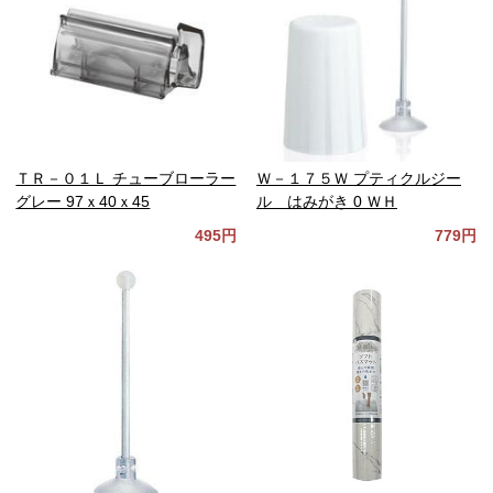
ＴＲ－０１Ｌ チューブローラー
Ｗ－１７５Ｗ プティクルジー
グレー 97ｘ40ｘ45
ル はみがき 0 ＷＨ
495円
779円