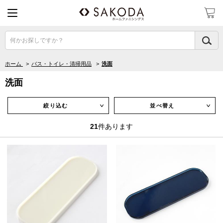
何かお探しですか？
ホーム
>
バス・トイレ・清掃用品
>
洗面
洗面
絞り込む
並べ替え
∨
∨
21
件あります