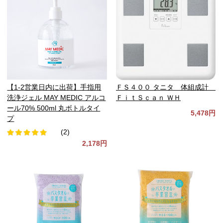
【1-2営業日内に出荷】手指用
ＦＳ４００ タニタ 体組成計
洗浄ジェル MAY MEDIC アルコ
ＦｉｔＳｃａｎ ＷＨ
ール70% 500ml 丸ボトルタイ
5,478円
プ
(2)
2,178円