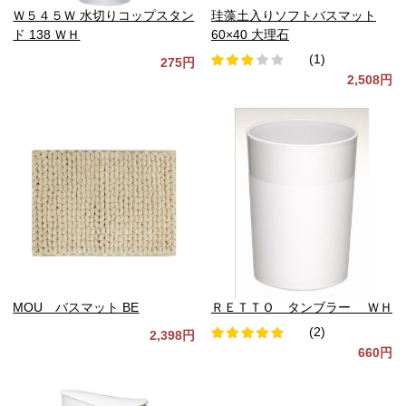
Ｗ５４５Ｗ 水切りコップスタン
珪藻土入りソフトバスマット
ド 138 ＷＨ
60×40 大理石
(1)
275円
2,508円
MOU バスマット BE
ＲＥＴＴＯ タンブラー ＷＨ
(2)
2,398円
660円