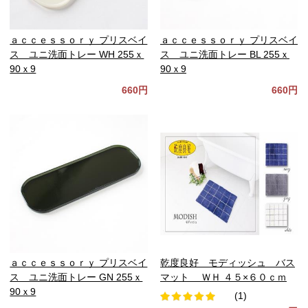
ａｃｃｅｓｓｏｒｙ プリスベイ
ａｃｃｅｓｓｏｒｙ プリスベイ
ス ユニ洗面トレー WH 255ｘ
ス ユニ洗面トレー BL 255ｘ
90ｘ9
90ｘ9
660円
660円
ａｃｃｅｓｓｏｒｙ プリスベイ
乾度良好 モディッシュ バス
ス ユニ洗面トレー GN 255ｘ
マット ＷＨ ４５×６０ｃｍ
90ｘ9
(1)