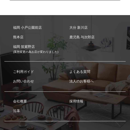
福岡 小戸公園前店
大分 新川店
熊本店
鹿児島 与次郎店
福岡 筑紫野店
(業態変更の為お店が変わりました)
ご利用ガイド
よくある質問
お問い合わせ
法人のお客様へ
会社概要
採用情報
沿革