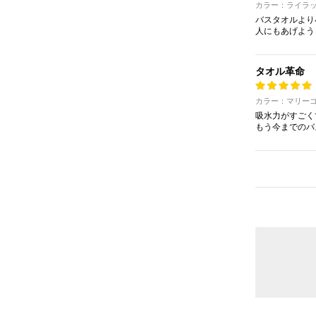
カラー：ライラ
バスタオルより
人にもあげよう
タオル革命
カラー：マリー
吸水力がすごく
もう今までのバ