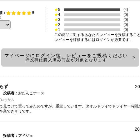
★
5
(4)
価：
5
★
4
(0)
4
★
3
(0)
★
2
(0)
★
1
(0)
この商品に対するあなたのレビューを投稿するこ
レビューを評価するには
ログイン
が必要です。
マイページにログイン後、レビューをご投稿ください
※投稿は購入済み商品が対象となります
らず
20
投稿者：
おたんこナース
ブロッサム
で見つけて買ってみたのですが、重宝しています。タオルドライでドライヤー時間
卒業できそうです。
20
投稿者：
アイジェ