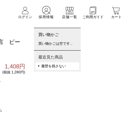
ログイン
採用情報
店舗一覧
ご利用ガイド
カート
買い物かご
言 ピー
買い物かごは空です...
最近見た商品
1,408円
履歴を残さない
(税抜 1,280円)
7
ム