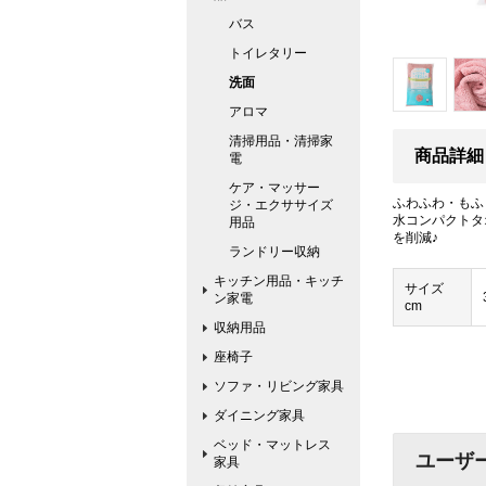
バス
トイレタリー
洗面
アロマ
清掃用品・清掃家
商品詳細
電
ケア・マッサー
ふわふわ・もふ
ジ・エクササイズ
水コンパクトタ
用品
を削減♪
ランドリー収納
キッチン用品・キッチ
サイズ
ン家電
cm
収納用品
座椅子
ソファ・リビング家具
ダイニング家具
ベッド・マットレス
ユーザ
家具