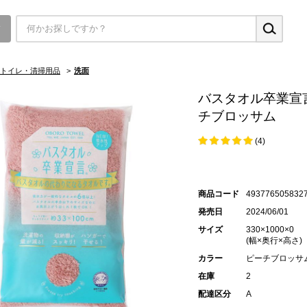
▼
トイレ・清掃用品
>
洗面
バスタオル卒業宣
チブロッサム
(4)
商品コード
493776505832
発売日
2024/06/01
サイズ
330×1000×0
(幅×奥行×高さ)
カラー
ピーチブロッサ
在庫
2
配達区分
A