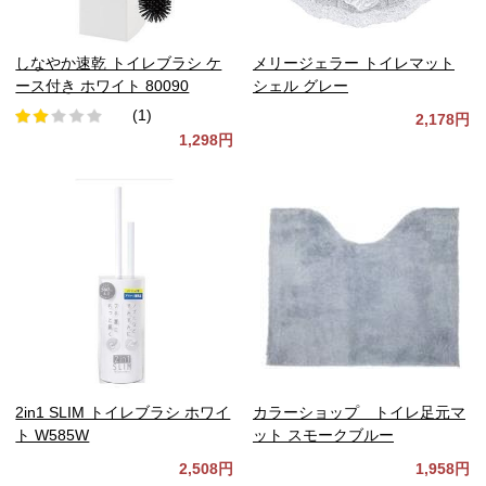
しなやか速乾 トイレブラシ ケ
メリージェラー トイレマット
ース付き ホワイト 80090
シェル グレー
(1)
2,178円
1,298円
2in1 SLIM トイレブラシ ホワイ
カラーショップ トイレ足元マ
ト W585W
ット スモークブルー
2,508円
1,958円