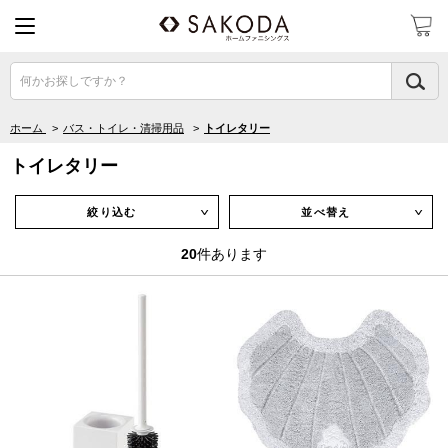
何かお探しですか？
ホーム
>
バス・トイレ・清掃用品
>
トイレタリー
トイレタリー
絞り込む
並べ替え
∨
∨
20
件あります