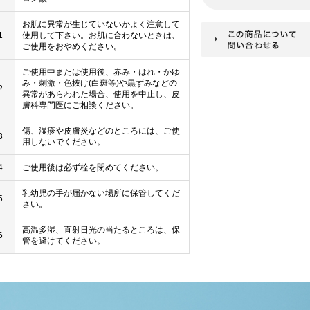
お肌に異常が生じていないかよく注意して
1
使用して下さい。お肌に合わないときは、
ご使用をおやめください。
ご使用中または使用後、赤み・はれ・かゆ
み・刺激・色抜け(白斑等)や黒ずみなどの
2
異常があらわれた場合、使用を中止し、皮
膚科専門医にご相談ください。
傷、湿疹や皮膚炎などのところには、ご使
3
用しないでください。
4
ご使用後は必ず栓を閉めてください。
乳幼児の手が届かない場所に保管してくだ
5
さい。
高温多湿、直射日光の当たるところは、保
6
管を避けてください。