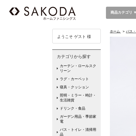
商品カテゴリ 
ホーム
>
バス・
ようこそ ゲスト 様
カテゴリから探す
カーテン・ロールスク
リーン
ラグ・カーペット
寝具・クッション
照明・ミラー・時計・
生活雑貨
ドリンク・食品
ガーデン用品・季節家
電
バス・トイレ・清掃用
品