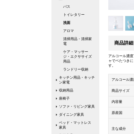
バス
トイレタリー
洗面
アロマ
清掃用品・清掃家
商品詳細
電
ケア・マッサー
アルコール濃度
ジ・エクササイズ
ャでベたつきに
用品
す。
ランドリー収納
キッチン用品・キッチ
アルコール濃
ン家電
収納用品
商品サイズ
座椅子
内容量
ソファ・リビング家具
原産国
ダイニング家具
ベッド・マットレス
家具
主な成分