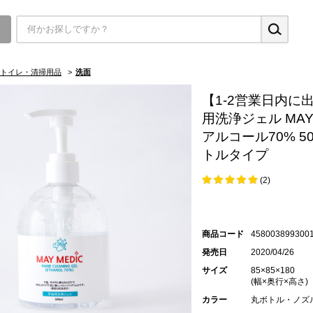
▼
トイレ・清掃用品
>
洗面
【1-2営業日内に
用洗浄ジェル MAY 
アルコール70% 50
トルタイプ
(2)
商品コード
458003899300
発売日
2020/04/26
サイズ
85×85×180
(幅×奥行×高さ)
カラー
丸ボトル・ノズ