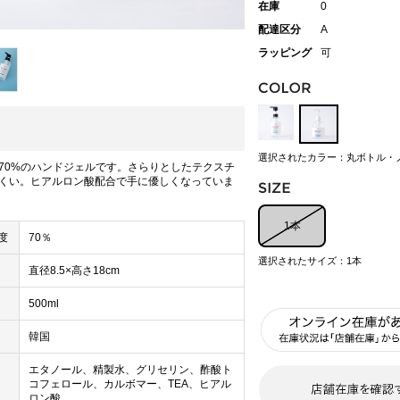
在庫
0
配達区分
A
ラッピング
可
選択されたカラー：丸ボトル・
70%のハンドジェルです。さらりとしたテクスチ
くい。ヒアルロン酸配合で手に優しくなっていま
1本
度
70％
選択されたサイズ：1本
直径8.5×高さ18cm
500ml
韓国
エタノール、精製水、グリセリン、酢酸ト
コフェロール、カルボマー、TEA、ヒアル
ロン酸