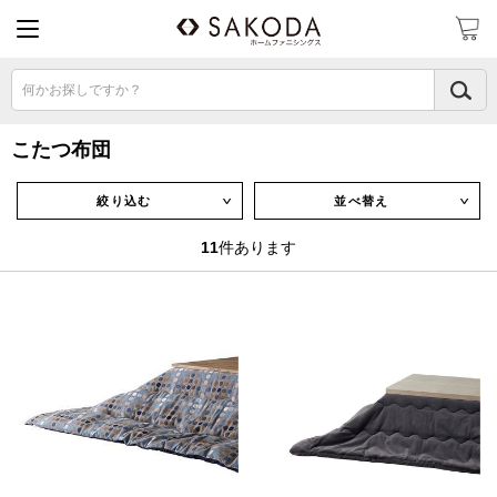
何かお探しですか？
こたつ布団
絞り込む
並べ替え
∨
∨
11
件あります