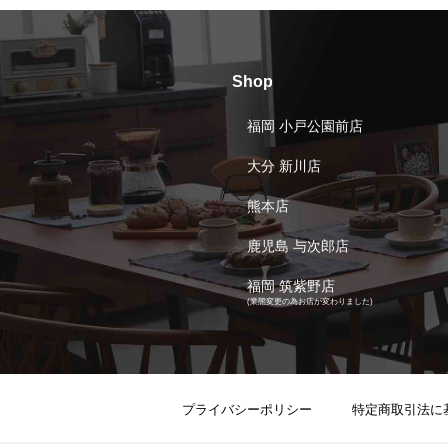
Shop
福岡 小戸公園前店
大分 新川店
熊本店
鹿児島 与次郎店
福岡 筑紫野店
(業態変更の為お店が変わりました)
プライバシーポリシー
特定商取引法に