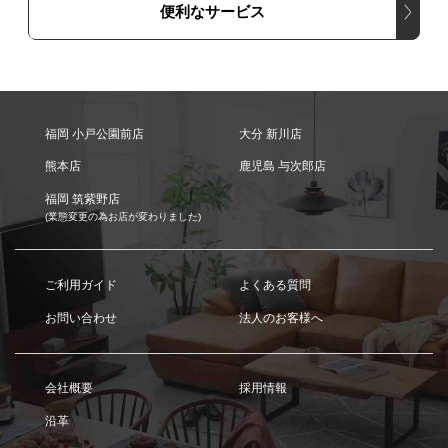
便利なサービス
福岡 小戸公園前店
大分 新川店
熊本店
鹿児島 与次郎店
福岡 筑紫野店
(業態変更の為お店が変わりました)
ご利用ガイド
よくある質問
お問い合わせ
法人のお客様へ
会社概要
採用情報
沿革