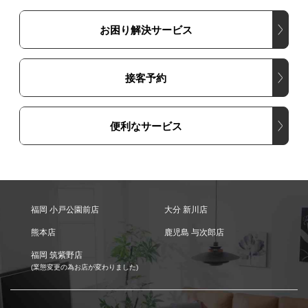
お困り解決サービス
接客予約
便利なサービス
福岡 小戸公園前店
大分 新川店
熊本店
鹿児島 与次郎店
福岡 筑紫野店
(業態変更の為お店が変わりました)