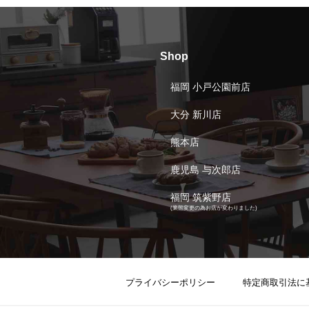
Shop
福岡 小戸公園前店
大分 新川店
熊本店
鹿児島 与次郎店
福岡 筑紫野店
(業態変更の為お店が変わりました)
プライバシーポリシー
特定商取引法に