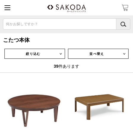
何かお探しですか？
こたつ本体
絞り込む
並べ替え
∨
∨
39
件あります