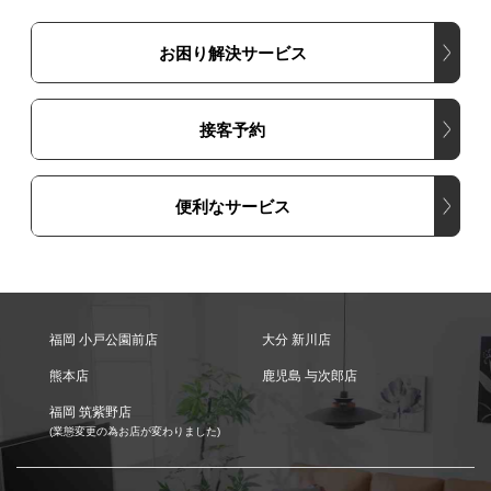
お困り解決サービス
接客予約
便利なサービス
福岡 小戸公園前店
大分 新川店
熊本店
鹿児島 与次郎店
福岡 筑紫野店
(業態変更の為お店が変わりました)