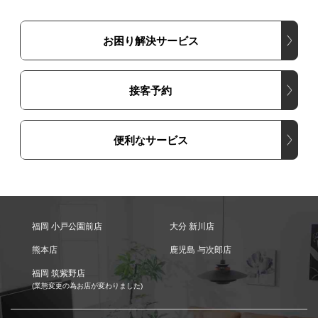
お困り解決サービス
接客予約
便利なサービス
福岡 小戸公園前店
大分 新川店
熊本店
鹿児島 与次郎店
福岡 筑紫野店
(業態変更の為お店が変わりました)