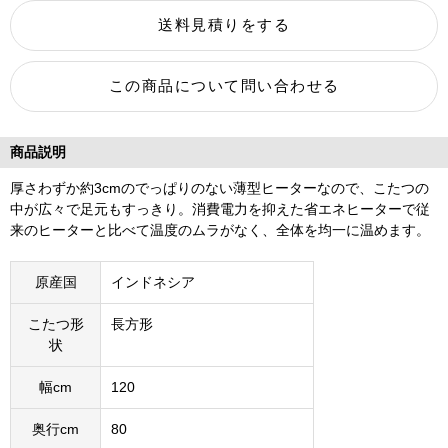
商品説明
厚さわずか約3cmのでっぱりのない薄型ヒーターなので、こたつの
中が広々で足元もすっきり。消費電力を抑えた省エネヒーターで従
来のヒーターと比べて温度のムラがなく、全体を均一に温めます。
原産国
インドネシア
こたつ形
長方形
状
幅cm
120
奥行cm
80