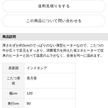
商品説明
厚さわずか約3cmのでっぱりのない薄型ヒーターなので、こたつの
中が広々で足元もすっきり。消費電力を抑えた省エネヒーターで従
来のヒーターと比べて温度のムラがなく、全体を均一に温めます。
原産国
インドネシア
こたつ形
長方形
状
幅cm
120
奥行cm
80