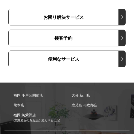
お困り解決サービス
接客予約
便利なサービス
福岡 小戸公園前店
大分 新川店
熊本店
鹿児島 与次郎店
福岡 筑紫野店
(業態変更の為お店が変わりました)