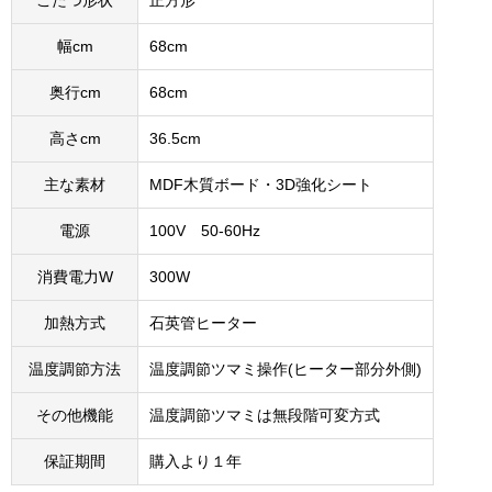
こたつ形状
正方形
幅cm
68cm
奥行cm
68cm
高さcm
36.5cm
主な素材
MDF木質ボード・3D強化シート
電源
100V 50-60Hz
消費電力W
300W
加熱方式
石英管ヒーター
温度調節方法
温度調節ツマミ操作(ヒーター部分外側)
その他機能
温度調節ツマミは無段階可変方式
保証期間
購入より１年