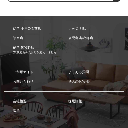
福岡 小戸公園前店
大分 新川店
熊本店
鹿児島 与次郎店
福岡 筑紫野店
(業態変更の為お店が変わりました)
ご利用ガイド
よくある質問
お問い合わせ
法人のお客様へ
会社概要
採用情報
沿革