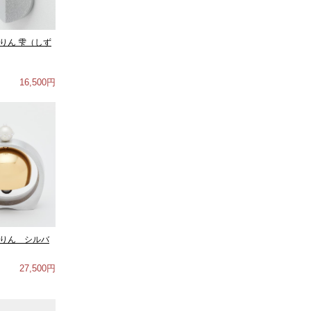
りん 雫（しず
16,500円
うりん シルバ
27,500円