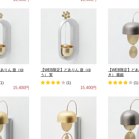
どありん 遊（ゆ
【WEB限定】どありん 遊（ゆ
【WEB限定】どあ
う） 実
き） 朧銀
(
1
)
(
1
)
(
1
)
15,400円
15,400円