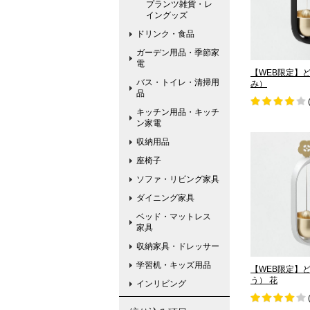
プランツ雑貨・レ
イングッズ
ドリンク・食品
ガーデン用品・季節家
電
【WEB限定】
バス・トイレ・清掃用
み）
品
キッチン用品・キッチ
ン家電
収納用品
座椅子
ソファ・リビング家具
ダイニング家具
ベッド・マットレス
家具
収納家具・ドレッサー
学習机・キッズ用品
【WEB限定】
う） 花
インリビング