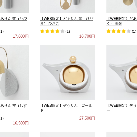
どありん 響（ひび
【WEB限定】どありん 響（ひび
【WEB限定】どあ
き） ひさご
く） 朧銀
(
1
)
(
1
)
(
1
)
17,600円
18,700円
どありん 雫（しず
【WEB限定】ぞうりん ゴール
【WEB限定】ぞ
ド
ー
27,500円
(
1
)
16,500円