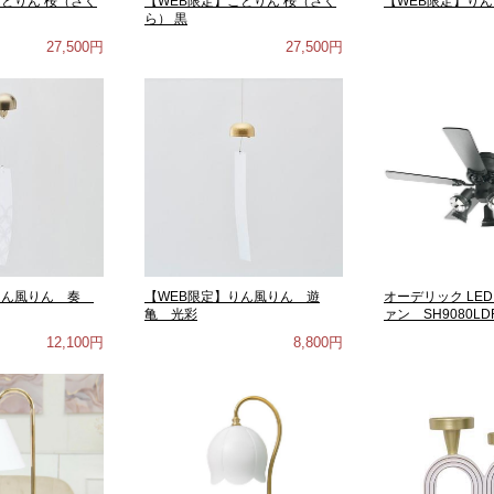
ことりん 桜（さく
【WEB限定】ことりん 桜（さく
【WEB限定】り
ら） 黒
27,500円
27,500円
りん風りん 奏
【WEB限定】りん風りん 遊
オーデリック LE
亀 光彩
ァン SH9080LD
12,100円
8,800円