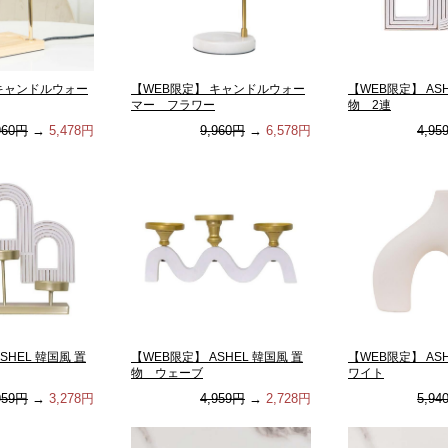
 キャンドルウォー
【WEB限定】 キャンドルウォー
【WEB限定】 ASH
マー フラワー
物 2連
960円
→
5,478円
9,960円
→
6,578円
4,95
SHEL 韓国風 置
【WEB限定】 ASHEL 韓国風 置
【WEB限定】 AS
物 ウェーブ
ワイト
959円
→
3,278円
4,959円
→
2,728円
5,94