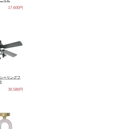
んごりん
17,600円
Dシーリングフ
R
30,580円