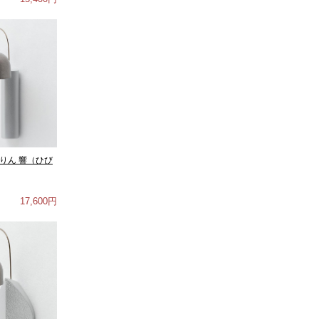
りん 響（ひび
17,600円