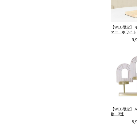
【WEB限定】
マー ホワイト
9,
【WEB限定】 A
物 3連
5,