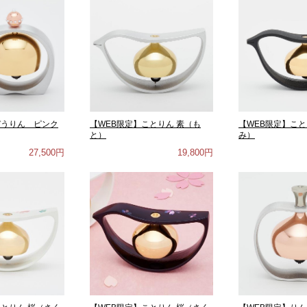
ぞうりん ピンク
【WEB限定】ことりん 素（も
【WEB限定】こと
と）
み）
27,500円
19,800円