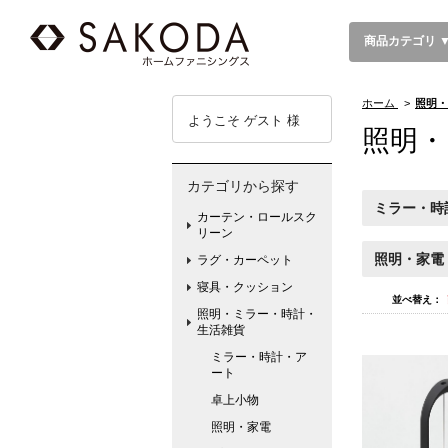
商品カテゴリ 
ホーム
>
照明・
ようこそ ゲスト 様
照明・
カテゴリから探す
ミラー・時
カーテン・ロールスク
リーン
照明・家電
ラグ・カーペット
寝具・クッション
並べ替え：
照明・ミラー・時計・
生活雑貨
ミラー・時計・ア
ート
卓上小物
照明・家電