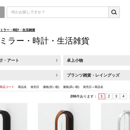
▼
ミラー・時計・生活雑貨
ミラー・時計・生活雑貨
計・アート
卓上小物
プランツ雑貨・レイングッズ
商品コード
商品名
発売日
価格(安い順)
価格(高い順)
発売日＋商品名
206
件あります
：
1
2
3
4