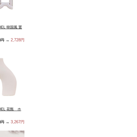
EL 韓国風 置
9円
→
2,728円
HEL 花瓶 ホ
0円
→
3,267円