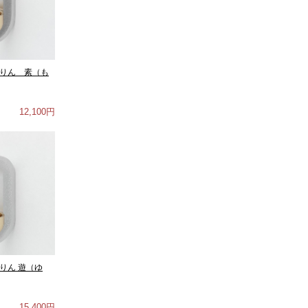
ありん 素（も
12,100円
りん 遊（ゆ
15,400円