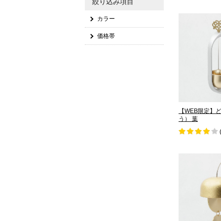
絞り込み項目
カラー
価格帯
【WEB限定】
う） 葉