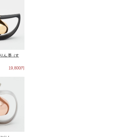
りん 墨（す
19,800円