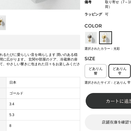
備考
取り寄せ（7～1
荷）
ラッピング
可
選択されたカラー：光彩
れるたびに愛らしい音を鳴らします 潤いのある穏
間に広がります。 玄関や部屋のドア、冷蔵庫の扉
て、やさしい響きに包まれた日々をお楽しみくださ
どありん
どありん
響
雫
日本
選択されたサイズ：どありん 雫
ゴールド
3.4
5.3
8