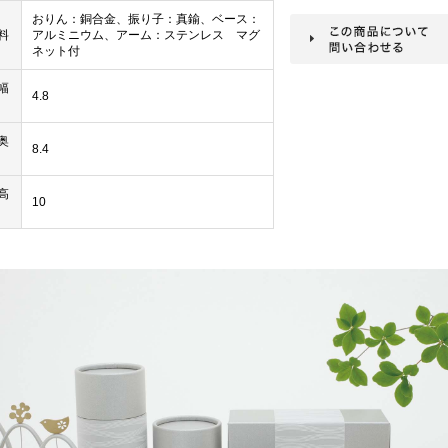
おりん：銅合金、振り子：真鍮、ベース：
料
アルミニウム、アーム：ステンレス マグ
ネット付
幅
4.8
奥
8.4
高
10