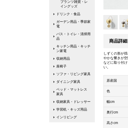
プランツ雑貨・レ
イングッズ
ドリンク・食品
ガーデン用品・季節家
電
バス・トイレ・清掃用
品
商品詳細
キッチン用品・キッチ
ン家電
しずくの形が揺
やかな響きが空
収納用品
などに取り付け
座椅子
い。
ソファ・リビング家具
原産国
ダイニング家具
ベッド・マットレス
色
家具
収納家具・ドレッサー
幅cm
学習机・キッズ用品
奥行cm
インリビング
高さcm