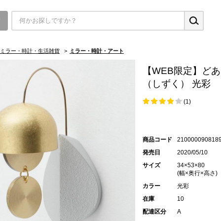
▼
ミラー・時計・生活雑貨
>
ミラー・時計・アート
【WEB限定】どあ
（しずく） 光彩
(1)
商品コード
210000090818
発売日
2020/05/10
サイズ
34×53×80
(幅×奥行×高さ)
カラー
光彩
在庫
10
配達区分
A