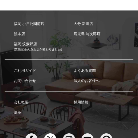
福岡 小戸公園前店
大分 新川店
熊本店
鹿児島 与次郎店
福岡 筑紫野店
(業態変更の為お店が変わりました)
ご利用ガイド
よくある質問
お問い合わせ
法人のお客様へ
会社概要
採用情報
沿革