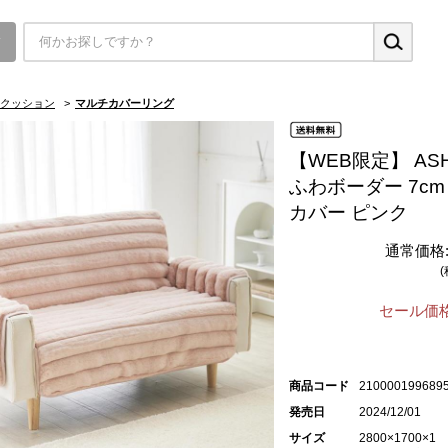
▼
クッション
>
マルチカバーリング
【WEB限定】 ASH
ふわボーダー 7cm
カバー ピンク
通常価格
セール価格
商品コード
210000199689
発売日
2024/12/01
サイズ
2800×1700×1