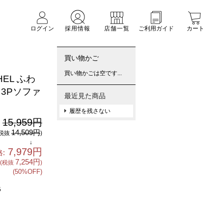
ログイン
採用情報
店舗一覧
ご利用ガイド
カート
買い物かご
買い物かごは空です...
EL ふわ
 3Pソファ
最近見た商品
履歴を残さない
15,959円
:
14,509円
(税抜
)
↓
7,979円
:
7,254円
(税抜
)
(50%OFF)
5