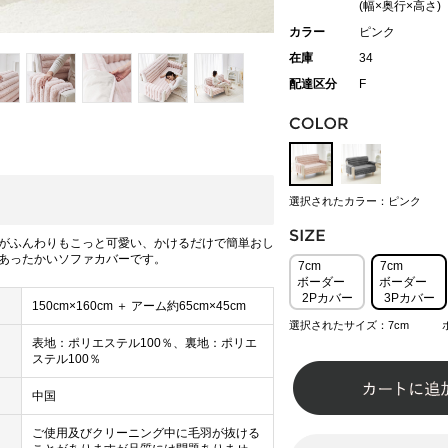
(幅×奥行×高さ)
カラー
ピンク
在庫
34
配達区分
F
選択されたカラー：ピンク
がふんわりもこっと可愛い、かけるだけで簡単おし
あったかいソファカバーです。
7cm
7cm
ボーダー
ボーダー
2Pカバー
3Pカバー
150cm×160cm ＋ アーム約65cm×45cm
選択されたサイズ：7cm ボ
表地：ポリエステル100％、裏地：ポリエ
ステル100％
中国
ご使用及びクリーニング中に毛羽が抜ける