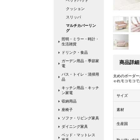
ベッドパッド
クッション
スリッパ
マルチカバーリン
グ
照明・ミラー・時計・
生活雑貨
ドリンク・食品
ガーデン用品・季節家
商品詳細
電
バス・トイレ・清掃用
太めのボーダー
品
ゃれモコモコで
キッチン用品・キッチ
ン家電
サイズ
収納用品
座椅子
素材
ソファ・リビング家具
生産国
ダイニング家具
ベッド・マットレス