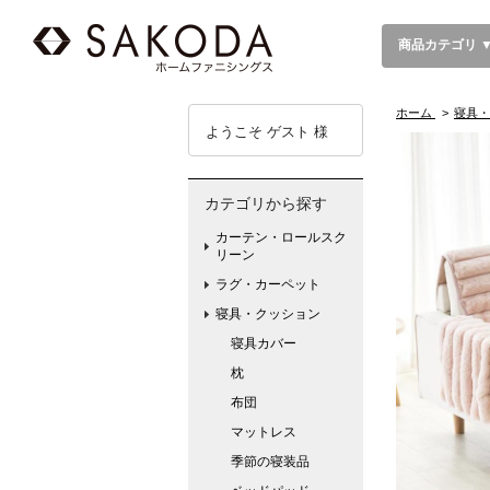
商品カテゴリ 
ホーム
>
寝具・
ようこそ ゲスト 様
カテゴリから探す
カーテン・ロールスク
リーン
ラグ・カーペット
寝具・クッション
寝具カバー
枕
布団
マットレス
季節の寝装品