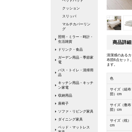
ベッドパッド
クッション
スリッパ
マルチカバーリン
グ
照明・ミラー・時計・
生活雑貨
商品詳細
ドリンク・食品
清潔感のあるカ
ガーデン用品・季節家
布団6点セット
電
ます。
バス・トイレ・清掃用
品
色
キッチン用品・キッチ
ン家電
サイズ（組布
団）cm
収納用品
座椅子
サイズ（敷布
団）cm
ソファ・リビング家具
ダイニング家具
サイズ（枕）
cm
ベッド・マットレス