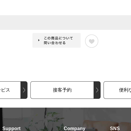
ービス
接客予約
便利
Support
Company
SNS