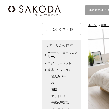
商品カテゴリ 
ホーム
>
寝具・
ようこそ ゲスト 様
カテゴリから探す
カーテン・ロールスク
リーン
ラグ・カーペット
寝具・クッション
寝具カバー
枕
布団
マットレス
季節の寝装品