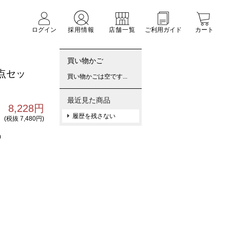
ログイン
採用情報
店舗一覧
ご利用ガイド
カート
買い物かご
点セッ
買い物かごは空です...
最近見た商品
8,228円
履歴を残さない
(税抜 7,480円)
0