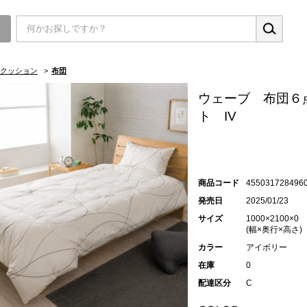
▼
クッション
>
布団
ウェーブ 布団６
ト IV
商品コード
455031728496
発売日
2025/01/23
サイズ
1000×2100×0
(幅×奥行×高さ)
カラー
アイボリー
在庫
0
配達区分
C