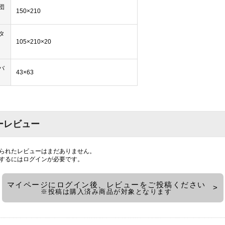
団
150×210
タ
105×210×20
バ
43×63
ーレビュー
られたレビューはまだありません。
するには
ログイン
が必要です。
マイページにログイン後、レビューをご投稿ください
※投稿は購入済み商品が対象となります