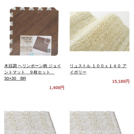
木目調 ヘリンボーン柄 ジョイ
リュストル １００ｘ１４０ ア
ントマット ９枚セット
イボリー
30×30 BR
15,180円
1,408円