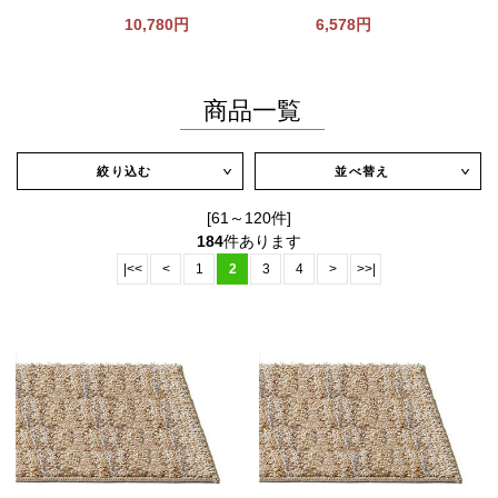
10,780円
6,578円
商品一覧
絞り込む
並べ替え
∨
∨
[61～120件]
184
件あります
|<<
<
1
2
3
4
>
>>|