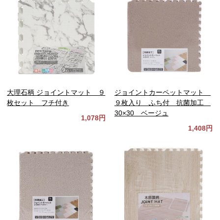
大理石柄 ジョイントマット ９
ジョイントカーペットマット
枚セット フチ付き
９枚入り ふち付 抗菌加工
30×30 ベージュ
1,078円
1,408円