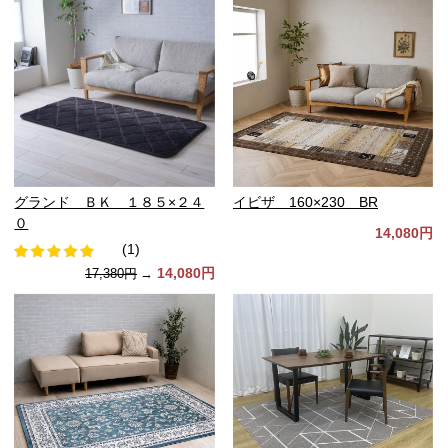
グランド ＢＫ １８５×２４
イビザ 160×230 BR
０
14,080円
(1)
14,080円
17,380円
→