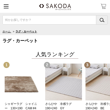
何かお探しですか？
ホーム
>
ラグ・カーペット
ラグ・カーペット
人気ランキング
2位
3位
シャギーラグ シャイニ
さらひや 冷感ラグ
さらひや 冷感
ー 130×190 CAM #4
190×240 GY
190×240 BE