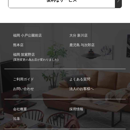
福岡 小戸公園前店
大分 新川店
熊本店
鹿児島 与次郎店
福岡 筑紫野店
(業態変更の為お店が変わりました)
ご利用ガイド
よくある質問
お問い合わせ
法人のお客様へ
会社概要
採用情報
沿革