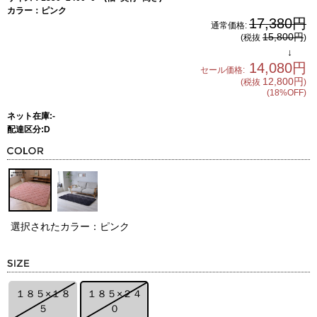
カラー：ピンク
17,380円
通常価格:
15,800円
(税抜
)
↓
14,080円
セール価格:
12,800円
(税抜
)
(18%OFF)
ネット在庫:-
配達区分:D
選択されたカラー：ピンク
１８５×１８
１８５×２４
５
０