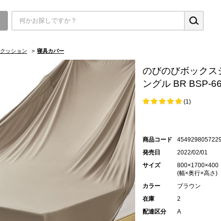
▼
クッション
>
寝具カバー
のびのびボックス
ングル BR BSP-6
(1)
商品コード
454929805722
発売日
2022/02/01
サイズ
800×1700×400
(幅×奥行×高さ)
カラー
ブラウン
在庫
2
配達区分
A