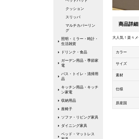
ベッドパッド
クッション
スリッパ
商品詳細
マルチカバーリン
グ
大人気！楽々メ
照明・ミラー・時計・
生活雑貨
ドリンク・食品
カラー
ガーデン用品・季節家
サイズ
電
バス・トイレ・清掃用
素材
品
キッチン用品・キッチ
仕様
ン家電
収納用品
原産国
座椅子
ソファ・リビング家具
ダイニング家具
ベッド・マットレス