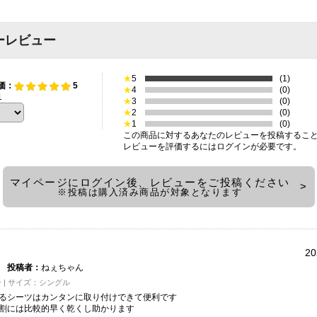
ーレビュー
★
5
(1)
価：
5
★
4
(0)
1
★
3
(0)
★
2
(0)
★
1
(0)
この商品に対するあなたのレビューを投稿するこ
レビューを評価するには
ログイン
が必要です。
マイページにログイン後、レビューをご投稿ください
※投稿は購入済み商品が対象となります
20
投稿者：
ねぇちゃん
 | サイズ：シングル
るシーツはカンタンに取り付けできて便利です
割には比較的早く乾くし助かります