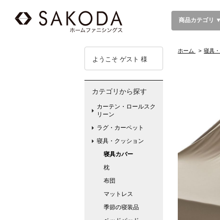
商品カテゴリ 
ホーム
>
寝具・
ようこそ ゲスト 様
カテゴリから探す
カーテン・ロールスク
リーン
ラグ・カーペット
寝具・クッション
寝具カバー
枕
布団
マットレス
季節の寝装品