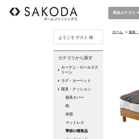
商品カテゴリ 
ホーム
>
寝具・
ようこそ ゲスト 様
カテゴリから探す
カーテン・ロールスク
リーン
ラグ・カーペット
寝具・クッション
寝具カバー
枕
布団
マットレス
季節の寝装品