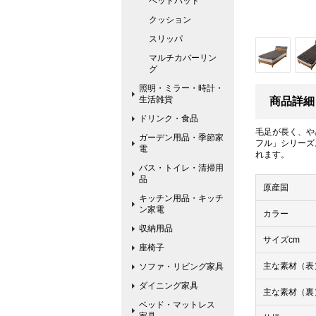
ベッドパッド
クッション
スリッパ
マルチカバーリン
グ
照明・ミラー・時計・
生活雑貨
商品詳細
ドリンク・食品
毛足が長く、や
ガーデン用品・季節家
フル」シリーズ
電
れます。
バス・トイレ・清掃用
品
原産国
キッチン用品・キッチ
ン家電
カラー
収納用品
サイズcm
座椅子
主な素材（表
ソファ・リビング家具
ダイニング家具
主な素材（裏
ベッド・マットレス