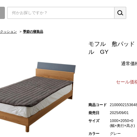
▼
クッション
>
季節の寝装品
モフル 敷パッド
ル GY
通常価
セール価格
商品コード
210000215364
発売日
2025/09/01
サイズ
1000×2050×0
(幅×奥行×高さ)
カラー
グレー