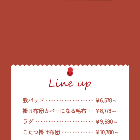
敷パッド ‥‥‥‥‥‥‥‥‥ ￥6,578～
掛け布団カバーになる毛布 ‥ ￥8,778～
ラグ ‥‥‥‥‥‥‥‥‥‥‥ ￥9,680～
こたつ掛け布団 ‥‥‥‥‥‥ ￥10,780～