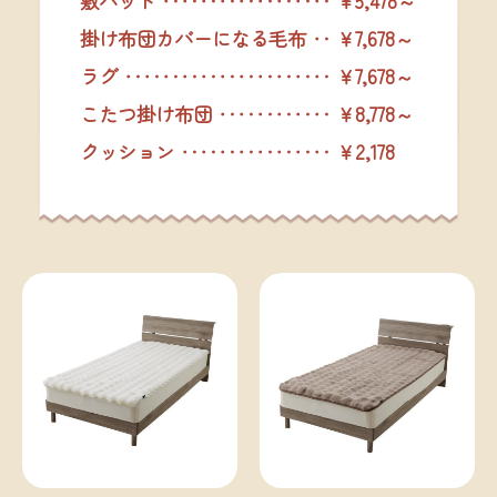
敷パッド ‥‥‥‥‥‥‥‥‥ ￥5,478～
掛け布団カバーになる毛布 ‥ ￥7,678～
ラグ ‥‥‥‥‥‥‥‥‥‥‥ ￥7,678～
こたつ掛け布団 ‥‥‥‥‥‥ ￥8,778～
クッション ‥‥‥‥‥‥‥‥ ￥2,178