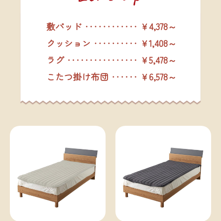
敷パッド ‥‥‥‥‥‥ ￥4,378～
クッション ‥‥‥‥‥ ￥1,408～
ラグ ‥‥‥‥‥‥‥‥ ￥5,478～
こたつ掛け布団 ‥‥‥ ￥6,578～