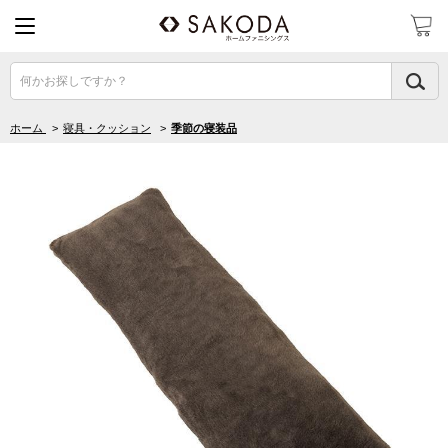
何かお探しですか？
ホーム
>
寝具・クッション
>
季節の寝装品