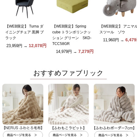
【WEB限定】 Turna ダ
【WEB限定】Spring
【WEB限定】 アニマ
イニングチェア 黒脚 ブ
cube トランポリンクッ
スツール ゾウ
ラック
ション グリーン SKD-
6,47
11,960円
→
TCC58GR
12,078円
23,959円
→
7,279円
14,979円
→
おすすめファブリック