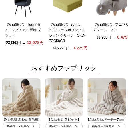
【WEB限定】 Turna ダ
【WEB限定】Spring
【WEB限定】 アニマ
イニングチェア 黒脚 ブ
cube トランポリンクッ
スツール ゾウ
ラック
ション グリーン SKD-
6,47
11,960円
→
TCC58GR
12,078円
23,959円
→
7,279円
14,979円
→
おすすめファブリック