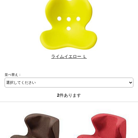
ライムイエロー Ｌ
並べ替え：
2
件あります