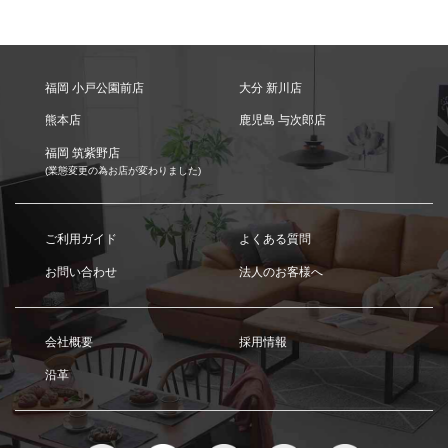
福岡 小戸公園前店
大分 新川店
熊本店
鹿児島 与次郎店
福岡 筑紫野店
(業態変更の為お店が変わりました)
ご利用ガイド
よくある質問
お問い合わせ
法人のお客様へ
会社概要
採用情報
沿革