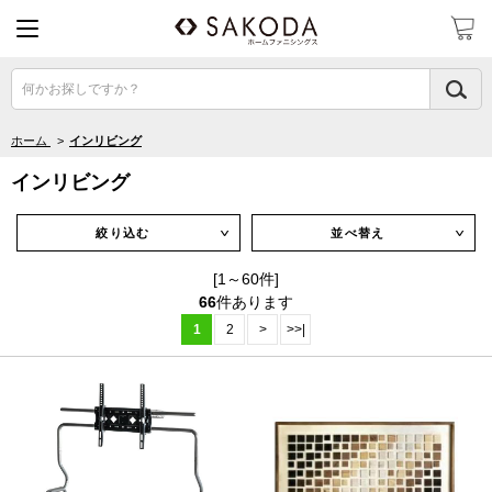
何かお探しですか？
ホーム
>
インリビング
インリビング
絞り込む
並べ替え
∨
∨
[1～60件]
66
件あります
1
2
>
>>|