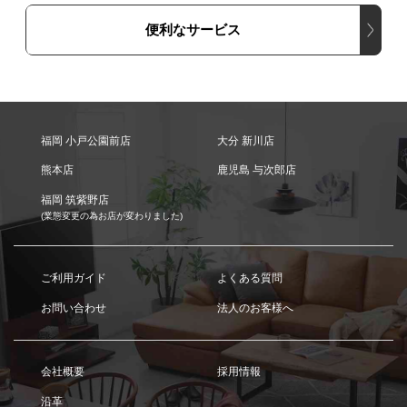
便利なサービス
福岡 小戸公園前店
大分 新川店
熊本店
鹿児島 与次郎店
福岡 筑紫野店
(業態変更の為お店が変わりました)
ご利用ガイド
よくある質問
お問い合わせ
法人のお客様へ
会社概要
採用情報
沿革