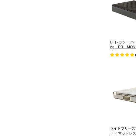
LT レガシー 
Ag PR MON
ライトブリーズ97
ード マットレス