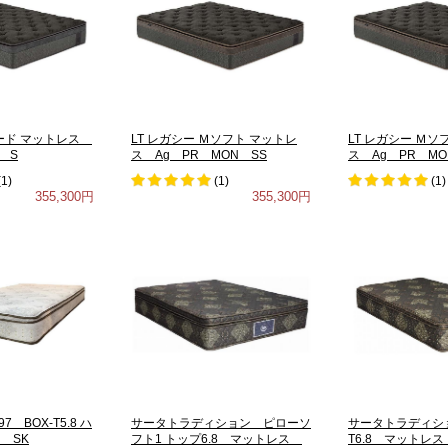
ハード マットレス
LT レガシー Ｍソフト マットレ
LT レガシー Ｍソ
 S
ス Ag PR MON SS
ス Ag PR MO
(
1
)
(
1
)
(
1
)
355,300円
355,300円
 BOX-T5.8 ハ
サータトラディション ピローソ
サータトラディショ
 SK
フト1 トップ6.8 マットレス
T6.8 マットレス