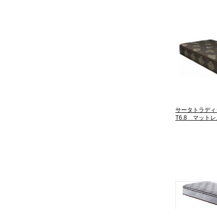
サータトラディシ
T6.8 マット