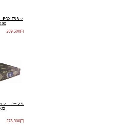
OX-T5.8 ソ
63
269,500円
ョン ノーマル
Q2
278,300円