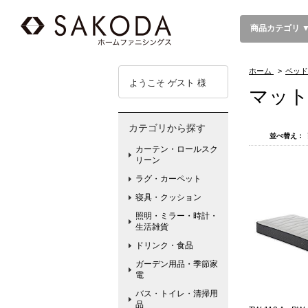
商品カテゴリ 
ホーム
>
ベッド
ようこそ ゲスト 様
マッ
カテゴリから探す
並べ替え：
カーテン・ロールスク
リーン
ラグ・カーペット
寝具・クッション
照明・ミラー・時計・
生活雑貨
ドリンク・食品
ガーデン用品・季節家
電
バス・トイレ・清掃用
品