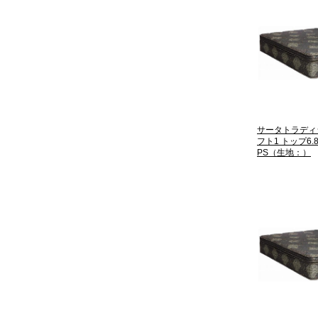
サータトラディ
フト1 トップ6
PS（生地：）