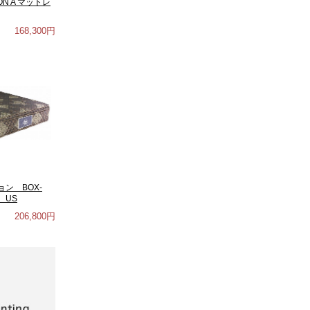
MON A マットレ
168,300円
ン BOX-
 US
206,800円