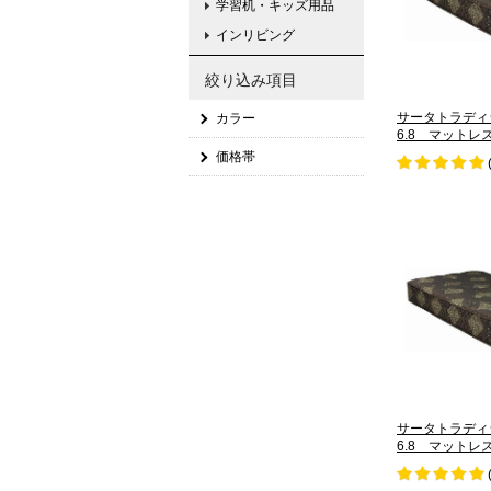
学習机・キッズ用品
インリビング
絞り込み項目
サータトラディ
カラー
6.8 マットレ
価格帯
サータトラディ
6.8 マットレ