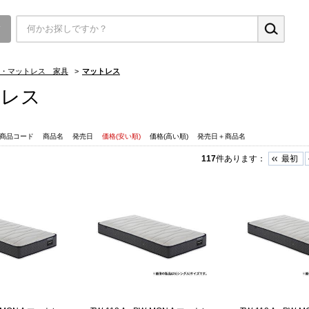
▼
・マットレス 家具
>
マットレス
トレス
商品コード
商品名
発売日
価格(安い順)
価格(高い順)
発売日＋商品名
117
件あります
：
最初