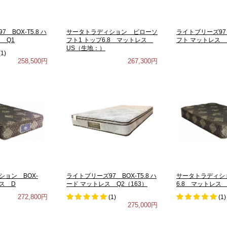
 BOX-T5.8 ハ
サータトラディション ピローソ
ライトブリーズ97 B
 Q1
フト1 トップ6.8 マットレス
フト マットレス 1
US（生地：）
(
1
)
258,500円
267,300円
ョン BOX-
ライトブリーズ97 BOX-T5.8 ハ
サータトラディシ
レス D
ード マットレス Q2（163）
6.8 マットレス 
272,800円
(
1
)
(
1
)
275,000円