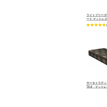
ライトブリーズ97
ード マットレス
サータトラディシ
T6.8 マット