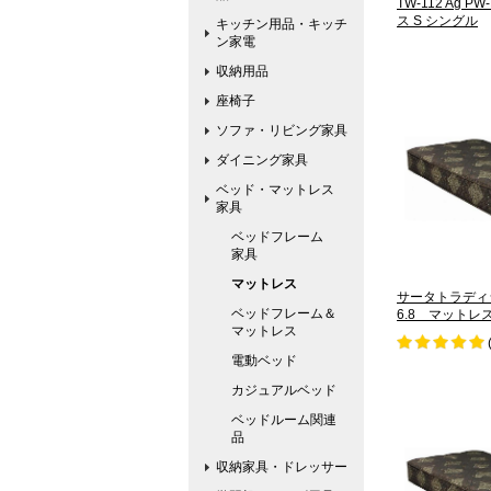
TW-112 Ag P
ス S シングル
キッチン用品・キッチ
ン家電
収納用品
座椅子
ソファ・リビング家具
ダイニング家具
ベッド・マットレス
家具
ベッドフレーム
家具
マットレス
サータトラディ
ベッドフレーム＆
6.8 マットレ
マットレス
電動ベッド
カジュアルベッド
ベッドルーム関連
品
収納家具・ドレッサー