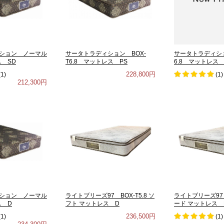
ション ノーマル
サータトラディション BOX-
サータトラディシ
ス SD
T6.8 マットレス PS
6.8 マットレス
228,800円
(
1
)
(
1
)
212,300円
ション ノーマル
ライトブリーズ97 BOX-T5.8 ソ
ライトブリーズ97 B
ス D
フト マットレス D
ード マットレス 
236,500円
(
1
)
(
1
)