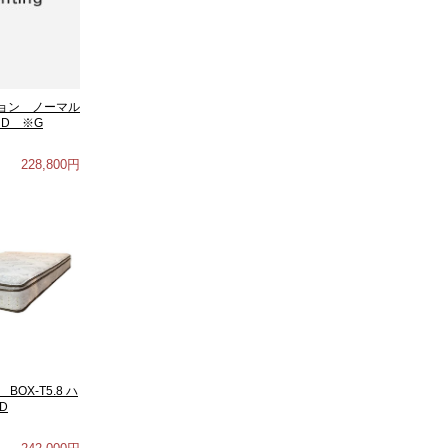
ョン ノーマル
 D ※G
228,800円
OX-T5.8 ハ
D