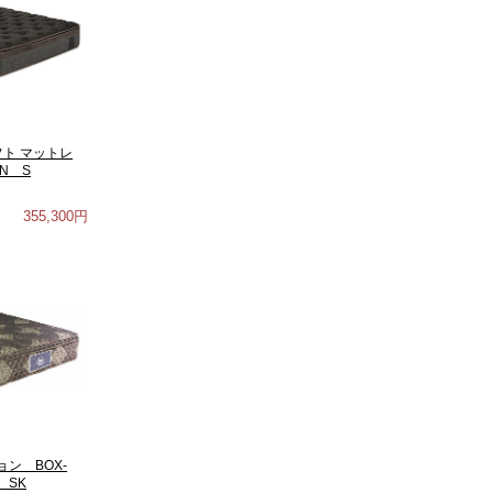
フト マットレ
N S
355,300円
ン BOX-
 SK