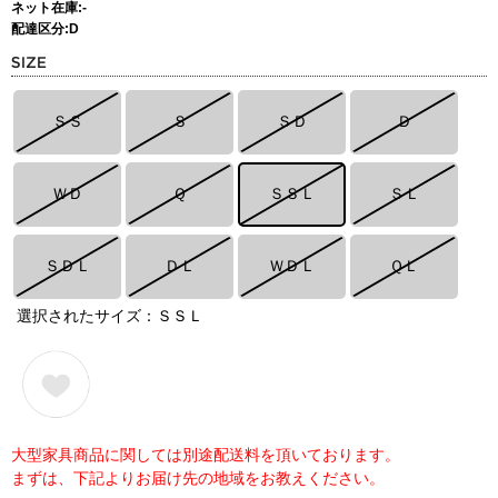
ネット在庫:-
配達区分:D
ＳＳ
Ｓ
ＳＤ
Ｄ
ＷＤ
Ｑ
ＳＳＬ
ＳＬ
ＳＤＬ
ＤＬ
ＷＤＬ
ＱＬ
選択されたサイズ：ＳＳＬ
大型家具商品に関しては別途配送料を頂いております。
まずは、下記よりお届け先の地域をお教えください。